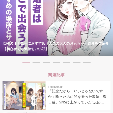
女性のオナニーにおすすめ！人気の大人のおもちゃ・道具をご紹介
【初心者でも気持ちいい♡】
関連記事
2026/08/08
「記念だから、いいじゃないです
か」断ったのに私を撮った義妹→数
日後、SNSに上がっていた"反応
集"に私の顔があった