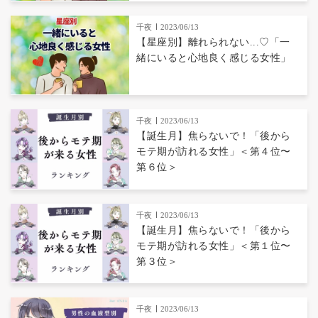
千夜
2023/06/13
【星座別】離れられない...♡「一
緒にいると心地良く感じる女性」
千夜
2023/06/13
【誕生月】焦らないで！「後から
モテ期が訪れる女性」＜第４位〜
第６位＞
千夜
2023/06/13
【誕生月】焦らないで！「後から
モテ期が訪れる女性」＜第１位〜
第３位＞
千夜
2023/06/13