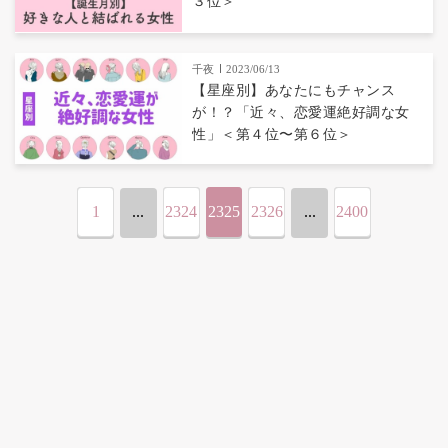
３位＞
千夜
2023/06/13
【星座別】あなたにもチャンス
が！？「近々、恋愛運絶好調な女
性」＜第４位〜第６位＞
1
...
2324
2325
2326
...
2400