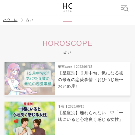
ハウコレ
占い
検索
HOROSCOPE
トレンド ワード
占い
華蓮karen
2023/06/15
【星座別】６月中旬、気になる彼
の最近の恋愛事情〈おひつじ座〜
おとめ座〉
千夜
2023/06/13
【星座別】離れられない...♡「一
緒にいると心地良く感じる女性」