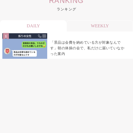
RANKING
ランキング
DAILY
WEEKLY
「景品は会費を納めている方が対象なんで
す」朝の体操の会で、私だけに届いていなか
った案内
デート前日の夜から既読がつかない彼氏→そ
の日私が決めたこと
デート前日の夜から既読をつけなかった俺→
待ち合わせ場所で待っていた事実とは