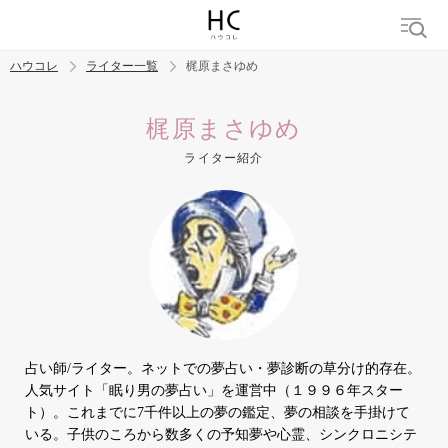
ハウコレ
ライター一覧
梶原まさゆめ
検索
梶原まさゆめ
ライター紹介
トレンド ワード
結婚
セックス
カップル
男の本音
モテテク
婚活
占い師/ライター。ネットでの夢占い・夢診断の草分け的存在。
人気サイト「眠り男の夢占い」を運営中（１９９６年スター
ト）。これまでに7千件以上の夢の鑑定、夢の相談を手掛けて
いる。子供のころから数多くの予知夢や心霊、シンクロニシテ