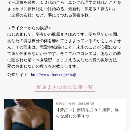
ィー現象を経験。１０代のころ、ユング心理学に触れたことを
きっかけに夢日記をつけ始める。最新刊「決定版！夢占い」
（主婦の友社）など、夢にまつわる著書多数。
＜ライターからの挨拶＞
はじめまして。夢占いの梶原まさゆめです。夢を見ている間、
あなたの魂は自分の体を離れてさまよっているのかもしれませ
ん。その理由は、恋愛や結婚のこと、未来のことが心配になっ
て気が休まらないからです。そこでハウコレでは、あなたの夢
に隠された驚くべき秘密、さまよえるあなたの魂の救済方法、
夢のおまじないの数々をお教えします。
公式サイト :
http://www.ifnet.or.jp/~kaji
梶原まさゆめの記事一覧
梶原まさゆめ
2016/08/09
【夢占い】吉凶を占う！淫夢、淫
らな感じの夢４つ