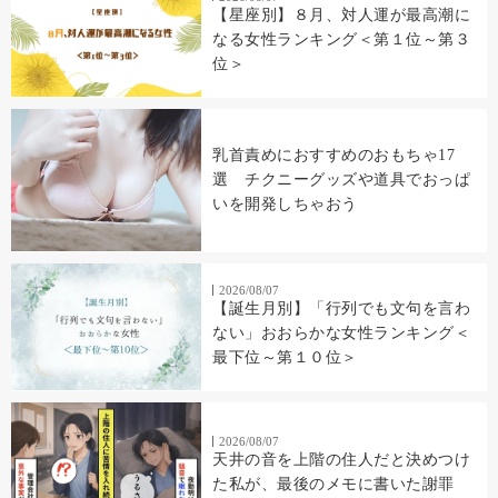
【星座別】８月、対人運が最高潮に
なる女性ランキング＜第１位～第３
位＞
乳首責めにおすすめのおもちゃ17
選 チクニーグッズや道具でおっぱ
いを開発しちゃおう
2026/08/07
【誕生月別】「行列でも文句を言わ
ない」おおらかな女性ランキング＜
最下位～第１０位＞
2026/08/07
天井の音を上階の住人だと決めつけ
た私が、最後のメモに書いた謝罪