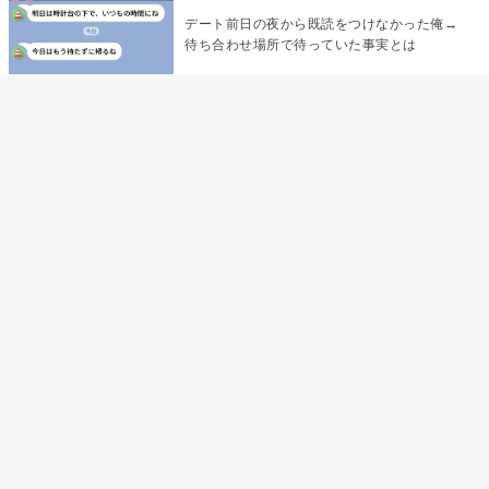
デート前日の夜から既読をつけなかった俺→
待ち合わせ場所で待っていた事実とは
デート前日の夜から既読がつかない彼氏→そ
の日私が決めたこと
娘の「パパが怖い顔で早くしてって言ったか
ら」の一言で、俺は自分の声を思い出しまし
た
「あの子たち、あなたのグッズ見て、ずるい
って言ってた」黙っていた私が、個人チャッ
トを開いた