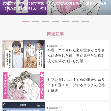
女性のオナニーにおすすめ！人気の大人のおもちゃ・道具をご紹介
【初心者でも気持ちいい♡】
関連記事
2026/05/22
料理一つでキレた妻を父さんと母さ
んに通報した俺→妻が見せた写真3
枚で立場が逆転した話
セフレ探しにおすすめの出会い系サ
イト10選！キープするエッチの心得
も解説
2026/06/10