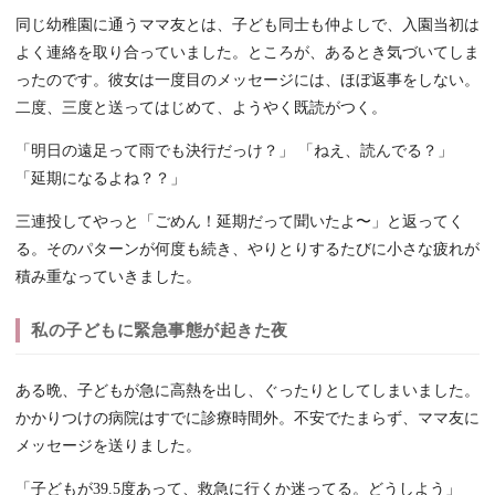
同じ幼稚園に通うママ友とは、子ども同士も仲よしで、入園当初は
よく連絡を取り合っていました。ところが、あるとき気づいてしま
ったのです。彼女は一度目のメッセージには、ほぼ返事をしない。
二度、三度と送ってはじめて、ようやく既読がつく。
「明日の遠足って雨でも決行だっけ？」 「ねえ、読んでる？」
「延期になるよね？？」
三連投してやっと「ごめん！延期だって聞いたよ〜」と返ってく
る。そのパターンが何度も続き、やりとりするたびに小さな疲れが
積み重なっていきました。
私の子どもに緊急事態が起きた夜
ある晩、子どもが急に高熱を出し、ぐったりとしてしまいました。
かかりつけの病院はすでに診療時間外。不安でたまらず、ママ友に
メッセージを送りました。
「子どもが39.5度あって、救急に行くか迷ってる。どうしよう」