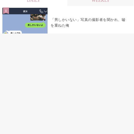
DAILY
WEEKLY
「男しかいない」写真の撮影者を聞かれ、嘘
を重ねた俺
「米」とだけ返してきた妻の真意を、俺はメ
ッセージ履歴の中に見つけた
指名客の予約を動かし続けた私が、定型文を
消して本当の理由を書くまで
夫の元恋人が招かれた私の結婚式→挨拶の列
で笑顔を作れなかった私が、控室の前で彼女
を呼び止めた理由