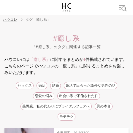
ハウコレ
タグ「癒し系」
検索
#癒し系
「#癒し系」のタグに関連する記事一覧
トレンド ワード
ハウコレには
「癒し系」
に関するまとめが
1
件掲載されています。
結婚
セックス
カップル
男の本音
モテテク
婚活
こちらのページでハウコレの「癒し系」に関するまとめをお楽し
みいただけます。
セックス
婚活
結婚
婚活で出会った論外な男性の話
恋愛の悩み
出会い系で不倫された件
義両親、私の代わりにブライダルフェアへ
男の本音
モテテク
山田周平
2019/12/22