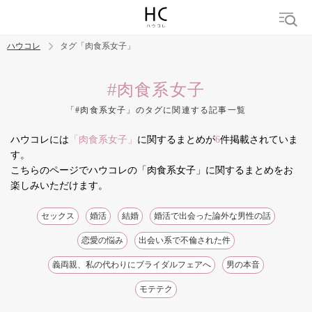
ハウコレ
タグ「肉食系女子」
検索
#肉食系女子
「#肉食系女子」のタグに関連する記事一覧
トレンド ワード
ハウコレには
「肉食系女子」
に関するまとめが
6
件掲載されていま
結婚
セックス
カップル
男の本音
モテテク
婚活
す。
こちらのページでハウコレの「肉食系女子」に関するまとめをお
楽しみいただけます。
セックス
婚活
結婚
婚活で出会った論外な男性の話
恋愛の悩み
出会い系で不倫された件
義両親、私の代わりにブライダルフェアへ
男の本音
モテテク