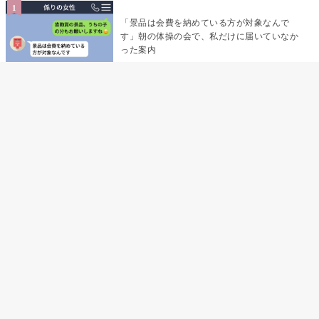
「景品は会費を納めている方が対象なんで
す」朝の体操の会で、私だけに届いていなか
った案内
デート前日の夜から既読がつかない彼氏→そ
の日私が決めたこと
デート前日の夜から既読をつけなかった俺→
待ち合わせ場所で待っていた事実とは
助手席で寝たふりをした俺が、バーベキュー
の帰りに謝った理由