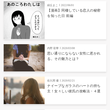
緑丘まこ
2022/06/01
【漫画】同棲している恋人の秘密
を知った日 前編
内野 彩華
2020/03/08
思い通りにならない女性に惹かれ
る。その魅力とは？
佐久間 優
2020/02/21
ナイーブなガラスのハートの持ち
主！女々しい彼氏の攻略法・４選