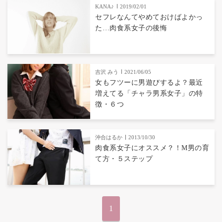
KANA♪
2019/02/01
セフレなんてやめておけばよかっ
た…肉食系女子の後悔
吉沢 みう
2021/06/05
女もフツーに男遊びするよ？最近
増えてる「チャラ男系女子」の特
徴・６つ
沖合はるか
2013/10/30
肉食系女子にオススメ？！M男の育
て方・５ステップ
1