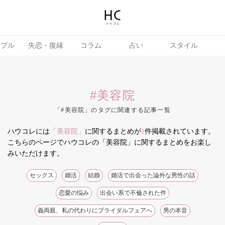
ップル
失恋・復縁
コラム
占い
スタイル
#美容院
「#美容院」のタグに関連する記事一覧
ハウコレには
「美容院」
に関するまとめが
1
件掲載されています。
テテク
婚活
こちらのページでハウコレの「美容院」に関するまとめをお楽し
みいただけます。
セックス
婚活
結婚
婚活で出会った論外な男性の話
恋愛の悩み
出会い系で不倫された件
義両親、私の代わりにブライダルフェアへ
男の本音