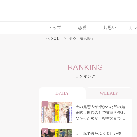
トップ
恋愛
片思い
カ
ハウコレ
タグ「美容院」
検索
RANKING
トレンド ワード
ランキング
結婚
セックス
カップル
男の本音
モ
DAILY
WEEKLY
夫の元恋人が招かれた私の結
婚式→挨拶の列で笑顔を作れ
なかった私が、控室の前で彼
女を呼び止めた理由
助手席で寝たふりをした俺