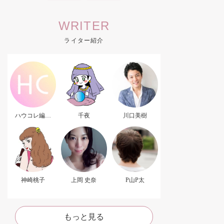
WRITER
ライター紹介
ハウコレ編集
千夜
川口美樹
部．
神崎桃子
上岡 史奈
P山P太
もっと見る