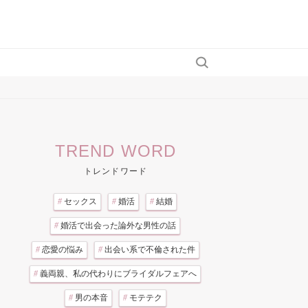
TREND WORD
トレンドワード
#
セックス
#
婚活
#
結婚
#
婚活で出会った論外な男性の話
#
恋愛の悩み
#
出会い系で不倫された件
#
義両親、私の代わりにブライダルフェアへ
#
男の本音
#
モテテク