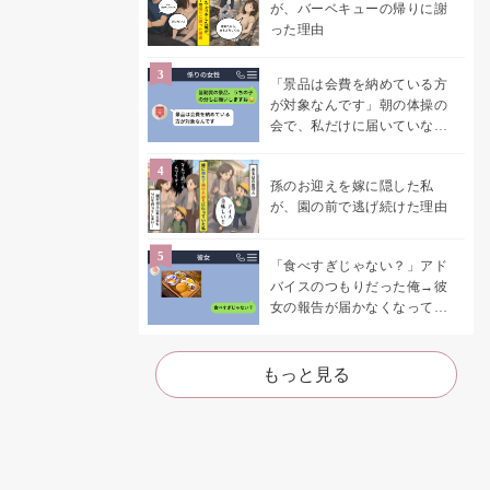
が、バーベキューの帰りに謝
った理由
「景品は会費を納めている方
が対象なんです」朝の体操の
会で、私だけに届いていなか
った案内
孫のお迎えを嫁に隠した私
が、園の前で逃げ続けた理由
「食べすぎじゃない？」アド
バイスのつもりだった俺→彼
女の報告が届かなくなって、
初めて自分の言葉を読み返し
た
もっと見る