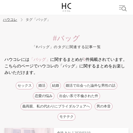
ハウコレ
タグ「バッグ」
検索
#バッグ
「#バッグ」のタグに関連する記事一覧
トレンド ワード
ハウコレには
「バッグ」
に関するまとめが
2
件掲載されています。
結婚
セックス
カップル
男の本音
モテテク
婚活
こちらのページでハウコレの「バッグ」に関するまとめをお楽し
みいただけます。
セックス
婚活
結婚
婚活で出会った論外な男性の話
恋愛の悩み
出会い系で不倫された件
義両親、私の代わりにブライダルフェアへ
男の本音
モテテク
倉持 あお
2020/03/10