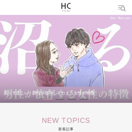
検索
トレンド ワード
結婚
セックス
カップル
男の本音
モテテク
婚活
沼ってほしい！男性が依存してしまう女性の特徴
NEW TOPICS
新着記事