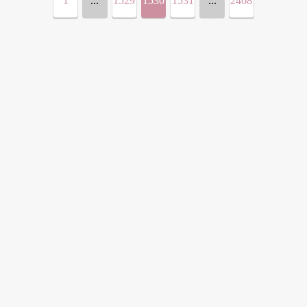
1
...
1529
1530
1531
...
2468