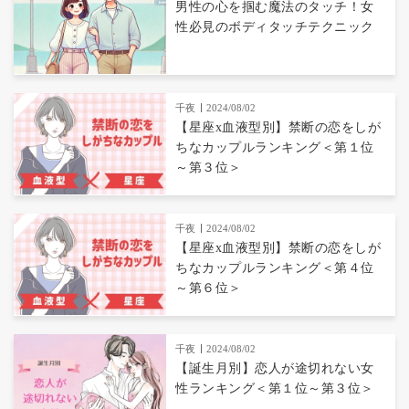
男性の心を掴む魔法のタッチ！女
性必見のボディタッチテクニック
千夜
2024/08/02
【星座x血液型別】禁断の恋をしが
ちなカップルランキング＜第１位
～第３位＞
千夜
2024/08/02
【星座x血液型別】禁断の恋をしが
ちなカップルランキング＜第４位
～第６位＞
千夜
2024/08/02
【誕生月別】恋人が途切れない女
性ランキング＜第１位～第３位＞