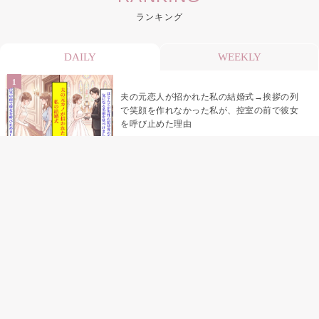
ランキング
DAILY
WEEKLY
夫の元恋人が招かれた私の結婚式→挨拶の列
で笑顔を作れなかった私が、控室の前で彼女
を呼び止めた理由
助手席で寝たふりをした俺が、バーベキュー
の帰りに謝った理由
「景品は会費を納めている方が対象なんで
す」朝の体操の会で、私だけに届いていなか
った案内