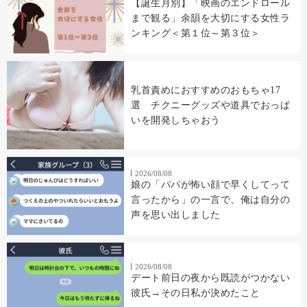
【誕生月別】「映画のエンドロール
まで観る」余韻を大切にする女性ラ
ンキング＜第１位～第３位＞
乳首責めにおすすめのおもちゃ17
選 チクニーグッズや道具でおっぱ
いを開発しちゃおう
2026/08/08
娘の「パパが怖い顔で早くしてって
言ったから」の一言で、俺は自分の
声を思い出しました
2026/08/08
デート前日の夜から既読がつかない
彼氏→その日私が決めたこと