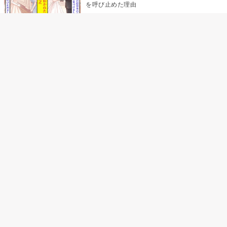
を呼び止めた理由
「笑ってくれてると思ってた」友人を笑いの
材料にしていた私の思い違い
「米」とだけ返してきた妻の真意を、俺はメ
ッセージ履歴の中に見つけた
助手席で寝たふりをした俺が、バーベキュー
の帰りに謝った理由
「食べすぎじゃない？」アドバイスのつもり
だった俺→彼女の報告が届かなくなって、初