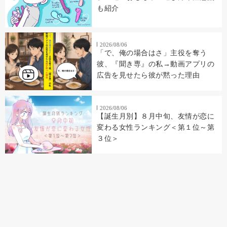
も紹介
2026/08/06
「で、俺の場合はさ」主役を奪う
彼、『聞き専』の私→動画アプリの
広告を見せたら彼が黙った理由
2026/08/06
【誕生月別】８月中旬、友情が恋に
変わる女性ランキング＜第１位～第
３位＞