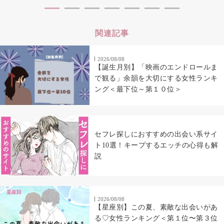
関連記事
2026/08/08
【誕生月別】「映画のエンドロールま
で観る」余韻を大切にする女性ランキ
ング＜最下位～第１０位＞
セフレ探しにおすすめの出会い系サイ
ト10選！キープするエッチの心得も解
説
2026/08/08
【星座別】この夏、素敵な出会いがあ
る♡女性ランキング＜第１位〜第３位