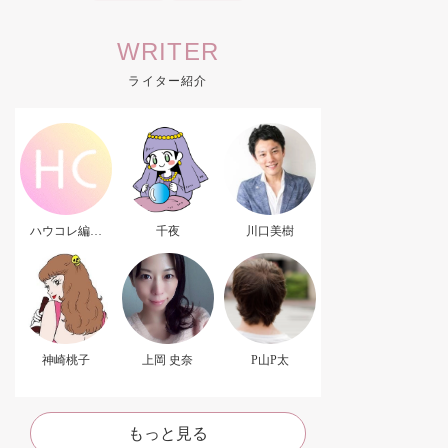
WRITER
ライター紹介
ハウコレ編集
千夜
川口美樹
部．
神崎桃子
上岡 史奈
P山P太
もっと見る