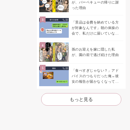
が、バーベキューの帰りに謝
った理由
「景品は会費を納めている方
が対象なんです」朝の体操の
会で、私だけに届いていなか
った案内
孫のお迎えを嫁に隠した私
が、園の前で逃げ続けた理由
「食べすぎじゃない？」アド
バイスのつもりだった俺→彼
女の報告が届かなくなって、
初めて自分の言葉を読み返し
た
もっと見る