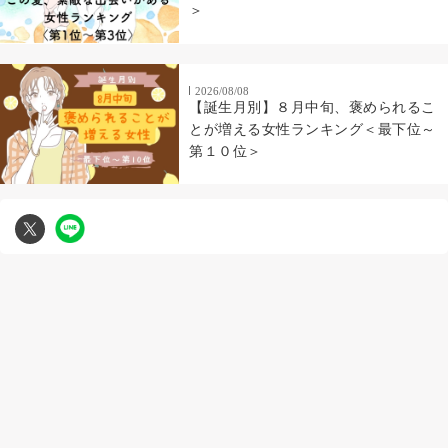
＞
2026/08/08
【誕生月別】８月中旬、褒められるこ
とが増える女性ランキング＜最下位～
第１０位＞