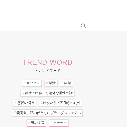
TREND WORD
トレンドワード
#
セックス
#
婚活
#
結婚
#
婚活で出会った論外な男性の話
#
恋愛の悩み
#
出会い系で不倫された件
#
義両親、私の代わりにブライダルフェアへ
#
男の本音
#
モテテク