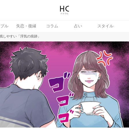
ップル
失恋・復縁
コラム
占い
スタイル
残しやすい「浮気の痕跡」