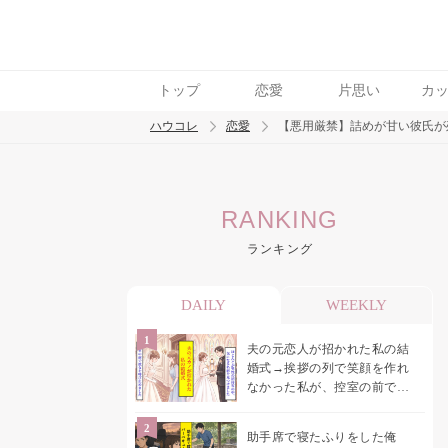
トップ
恋愛
片思い
カ
ハウコレ
恋愛
【悪用厳禁】詰めが甘い彼氏が
検索
RANKING
トレンド ワード
ランキング
恋愛
DAILY
WEEKLY
夫の元恋人が招かれた私の結
婚式→挨拶の列で笑顔を作れ
なかった私が、控室の前で彼
女を呼び止めた理由
助手席で寝たふりをした俺