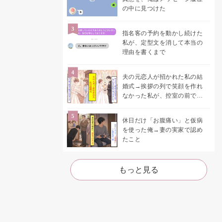
の中に見つけた
指名客の予約を動かし続けた
私が、定型文を消して本当の
理由を書くまで
夫の元恋人が招かれた私の結
婚式→挨拶の列で笑顔を作れ
なかった私が、控室の前で彼
女を呼び止めた理由
休日だけ「お腹痛い」と仮病
を使った俺→妻の実家で認め
たこと
もっと見る