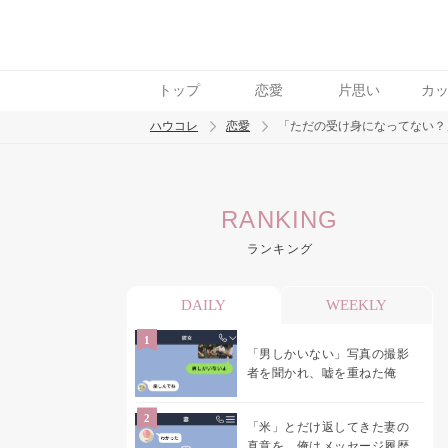
トップ
恋愛
片思い
カ
ハウコレ
恋愛
「ただの受け身になってない？
検索
RANKING
トレンド ワード
ランキング
恋愛
DAILY
WEEKLY
「男しかいない」写真の撮影
者を聞かれ、嘘を重ねた俺
「米」とだけ返してきた妻の
真意を、俺はメッセージ履歴