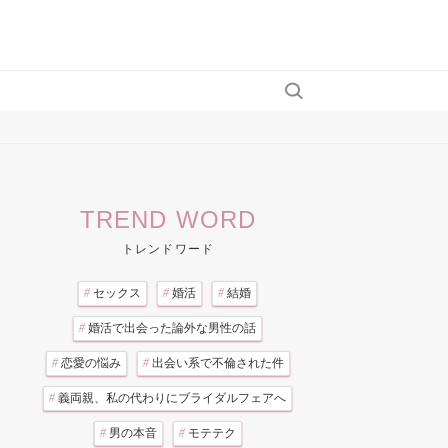
TREND WORD
トレンドワード
#
セックス
#
婚活
#
結婚
#
婚活で出会った論外な男性の話
#
恋愛の悩み
#
出会い系で不倫された件
#
義両親、私の代わりにブライダルフェアへ
#
男の本音
#
モテテク