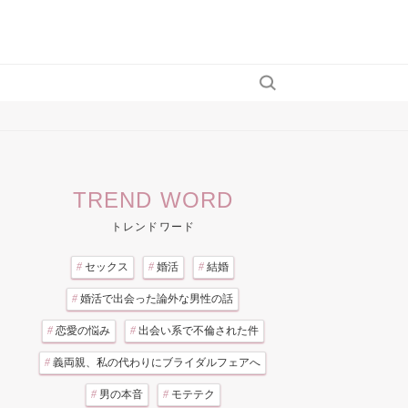
TREND WORD
トレンドワード
#
セックス
#
婚活
#
結婚
#
婚活で出会った論外な男性の話
#
恋愛の悩み
#
出会い系で不倫された件
#
義両親、私の代わりにブライダルフェアへ
#
男の本音
#
モテテク