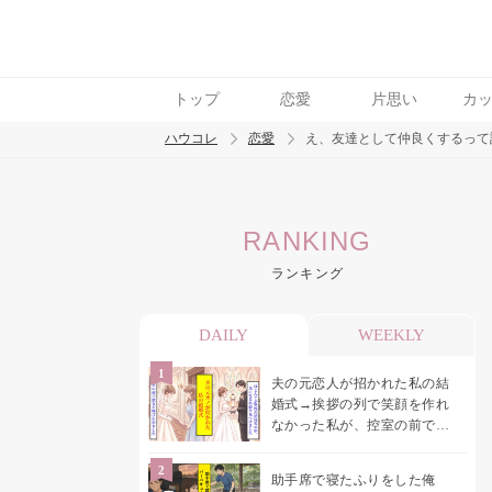
トップ
恋愛
片思い
カ
ハウコレ
恋愛
え、友達として仲良くするって
検索
RANKING
トレンド ワード
ランキング
恋愛
DAILY
WEEKLY
夫の元恋人が招かれた私の結
婚式→挨拶の列で笑顔を作れ
なかった私が、控室の前で彼
女を呼び止めた理由
助手席で寝たふりをした俺