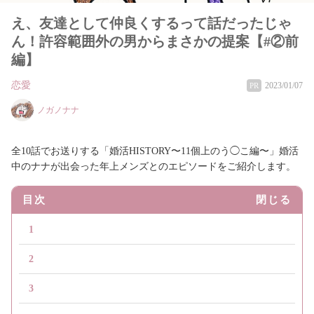
え、友達として仲良くするって話だったじゃ
ん！許容範囲外の男からまさかの提案【#②前
編】
恋愛
2023/01/07
PR
ノガノナナ
全10話でお送りする「婚活HISTORY〜11個上のう◯こ編〜」婚活
中のナナが出会った年上メンズとのエピソードをご紹介します。
目次
閉じる
1
2
3