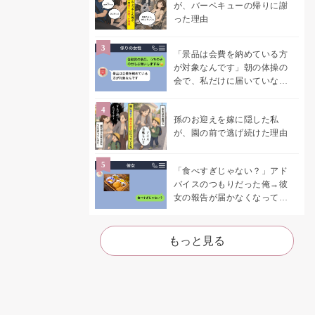
が、バーベキューの帰りに謝
った理由
「景品は会費を納めている方
が対象なんです」朝の体操の
会で、私だけに届いていなか
った案内
孫のお迎えを嫁に隠した私
が、園の前で逃げ続けた理由
「食べすぎじゃない？」アド
バイスのつもりだった俺→彼
女の報告が届かなくなって、
初めて自分の言葉を読み返し
た
もっと見る