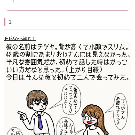
4
1
▶︎1話から読む！