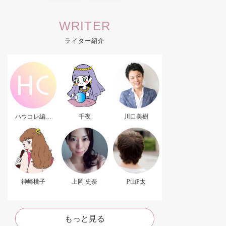
WRITER
ライター紹介
ハウコレ編集
千夜
川口美樹
部．
神崎桃子
上岡 史奈
P山P太
もっと見る