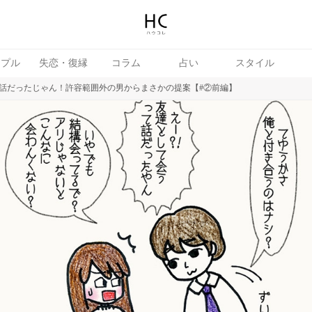
ップル
失恋・復縁
コラム
占い
スタイル
話だったじゃん！許容範囲外の男からまさかの提案【#②前編】