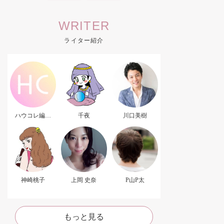
WRITER
ライター紹介
ハウコレ編集
千夜
川口美樹
部．
神崎桃子
上岡 史奈
P山P太
もっと見る