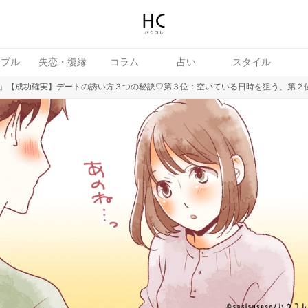
ップル
失恋・復縁
コラム
占い
スタイル
」【成功確実】デートの誘い方３つの秘訣♡第３位：空いている日時を狙う、第２位：