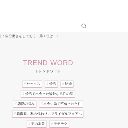
自分磨きをしておく、第１位は...？
TREND WORD
トレンドワード
#
セックス
#
婚活
#
結婚
#
婚活で出会った論外な男性の話
#
恋愛の悩み
#
出会い系で不倫された件
#
義両親、私の代わりにブライダルフェアへ
#
男の本音
#
モテテク