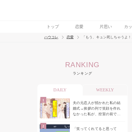
トップ
恋愛
片思い
カ
ハウコレ
恋愛
「もう、キュン死しちゃうよ！
検索
RANKING
トレンド ワード
ランキング
恋愛
DAILY
WEEKLY
夫の元恋人が招かれた私の結
婚式→挨拶の列で笑顔を作れ
なかった私が、控室の前で彼
女を呼び止めた理由
「笑ってくれてると思って