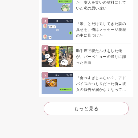
た」友人を笑いの材料にして
いた私の思い違い
「米」とだけ返してきた妻の
真意を、俺はメッセージ履歴
の中に見つけた
助手席で寝たふりをした俺
が、バーベキューの帰りに謝
った理由
「食べすぎじゃない？」アド
バイスのつもりだった俺→彼
女の報告が届かなくなって、
初めて自分の言葉を読み返し
た
もっと見る