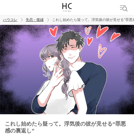
ハウコレ
失恋・復縁
これし始めたら疑って。浮気後の彼が見せる“罪悪
検索
トレンド ワード
都合のいい女
これし始めたら疑って。浮気後の彼が見せる“罪悪
感の裏返し”