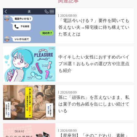
関連記事
2026/08/09
「電話今いける？」要件を聞いても
答えない夫→帰宅後に待ち構えてい
た答えとは
中イキしたい女性におすすめのバイ
ブ16選！おもちゃの選び方や注意点
も紹介
2026/08/09
孫に「頑張れ」を言えないまま、私
は菓子の包み紙を缶にしまい続けて
いる
2026/08/09
【星座別】「そのこだわり、素敵」