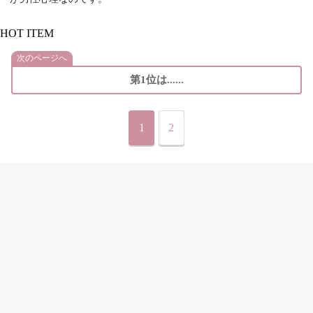
HOT ITEM
次のページへ
第1位は......
1
2