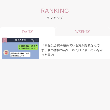
RANKING
ランキング
DAILY
WEEKLY
「景品は会費を納めている方が対象なんで
す」朝の体操の会で、私だけに届いていなか
った案内
デート前日の夜から既読がつかない彼氏→そ
の日私が決めたこと
デート前日の夜から既読をつけなかった俺→
待ち合わせ場所で待っていた事実とは