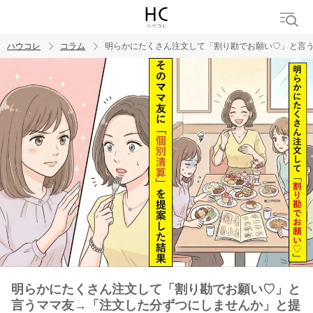
ハウコレ
コラム
明らかにたくさん注文して「割り勘でお願い♡」と言
検索
トレンド ワード
男の本音
男ウケ
NG行動
彼女
イイ女
婚活
明らかにたくさん注文して「割り勘でお願い♡」と
言うママ友→「注文した分ずつにしませんか」と提