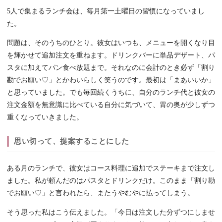
5人で集まるランチ会は、毎月第一土曜日の習慣になっていまし
た。
問題は、そのうちのひとり。彼女はいつも、メニューを開くなり目
を輝かせて追加注文を重ねます。ドリンクバーに単品デザート、パ
スタに加えてパン食べ放題まで。それなのに会計のとき必ず「割り
勘でお願い♡」とかわいらしく笑うのです。最初は「まあいいか」
と思っていました。でも毎回続くうちに、自分のランチ代と彼女の
注文金額を無意識に比べている自分に気づいて、胃の奥が少しずつ
重くなっていきました。
思い切って、提案することにした
ある月のランチで、彼女はコース料理に追加でステーキまで注文し
ました。私が頼んだのはパスタとドリンクだけ。このまま「割り勘
でお願い♡」と言われたら、またうやむやに払ってしまう。
そう思った私はこう伝えました。「今日は注文した分ずつにしませ