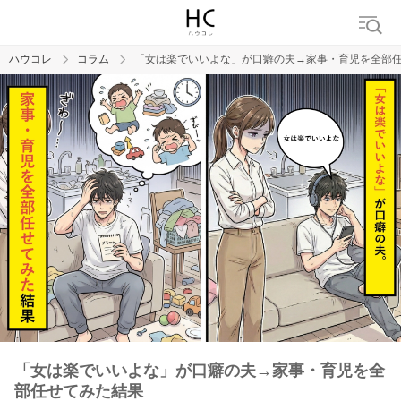
ハウコレ
コラム
「女は楽でいいよな」が口癖の夫→家事・育児を全部
検索
トレンド ワード
男の本音
男ウケ
NG行動
彼女
イイ女
婚活
「女は楽でいいよな」が口癖の夫→家事・育児を全
部任せてみた結果