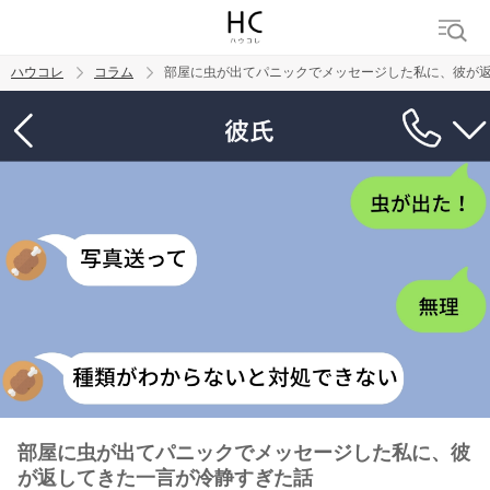
ハウコレ
コラム
部屋に虫が出てパニックでメッセージした私に、彼が
検索
トレンド ワード
男の本音
男ウケ
NG行動
彼女
イイ女
婚活
部屋に虫が出てパニックでメッセージした私に、彼
が返してきた一言が冷静すぎた話