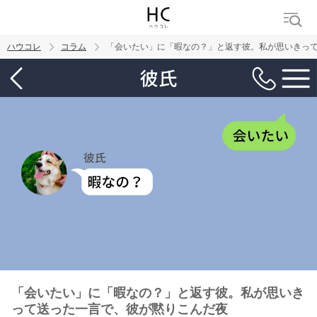
ハウコレ
コラム
「会いたい」に「暇なの？」と返す彼。私が思いきっ
検索
トレンド ワード
男の本音
男ウケ
NG行動
彼女
イイ女
婚活
「会いたい」に「暇なの？」と返す彼。私が思いき
って送った一言で、彼が黙りこんだ夜