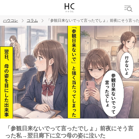
ハウコレ
コラム
「参観日来ないでって言ったでしょ」前夜にそう言っ
検索
トレンド ワード
男の本音
男ウケ
NG行動
彼女
イイ女
婚活
「参観日来ないでって言ったでしょ」前夜にそう言
った私→翌日廊下に立つ母の姿に泣いた