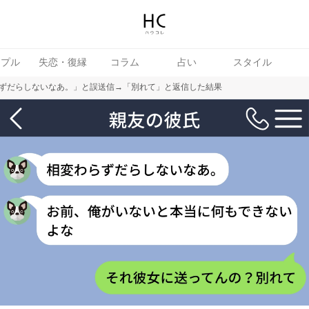
ップル
失恋・復縁
コラム
占い
スタイル
ずだらしないなあ。」と誤送信→「別れて」と返信した結果
女
婚活