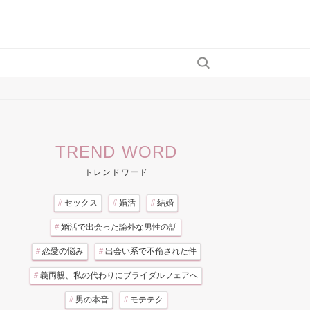
TREND WORD
トレンドワード
#
セックス
#
婚活
#
結婚
#
婚活で出会った論外な男性の話
#
恋愛の悩み
#
出会い系で不倫された件
#
義両親、私の代わりにブライダルフェアへ
#
男の本音
#
モテテク