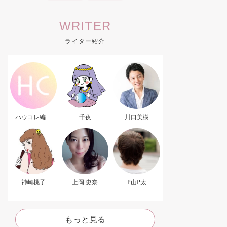
WRITER
ライター紹介
ハウコレ編集
千夜
川口美樹
部．
神崎桃子
上岡 史奈
P山P太
もっと見る