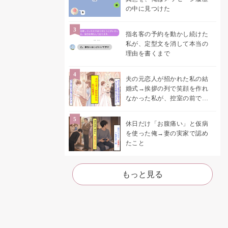
の中に見つけた
指名客の予約を動かし続けた
私が、定型文を消して本当の
理由を書くまで
夫の元恋人が招かれた私の結
婚式→挨拶の列で笑顔を作れ
なかった私が、控室の前で彼
女を呼び止めた理由
休日だけ「お腹痛い」と仮病
を使った俺→妻の実家で認め
たこと
もっと見る