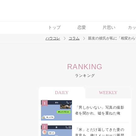
トップ
恋愛
片思い
カ
ハウコレ
コラム
親友の彼氏が私に「相変わら
検索
RANKING
トレンド ワード
ランキング
男の本音
男ウケ
NG行動
彼女
イイ
DAILY
WEEKLY
「男しかいない」写真の撮影
者を聞かれ、嘘を重ねた俺
「米」とだけ返してきた妻の
真意を、俺はメッセージ履歴