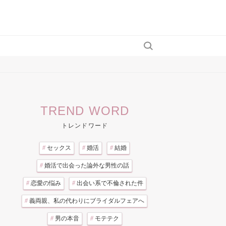
TREND WORD
トレンドワード
#
セックス
#
婚活
#
結婚
#
婚活で出会った論外な男性の話
#
恋愛の悩み
#
出会い系で不倫された件
#
義両親、私の代わりにブライダルフェアへ
#
男の本音
#
モテテク