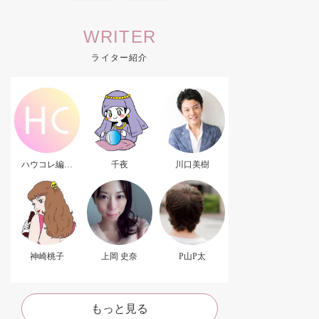
WRITER
ライター紹介
ハウコレ編集
千夜
川口美樹
部．
神崎桃子
上岡 史奈
P山P太
もっと見る