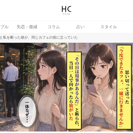
ップル
失恋・復縁
コラム
占い
スタイル
と私を断った彼が、同じカフェの前に立っていた
女
婚活