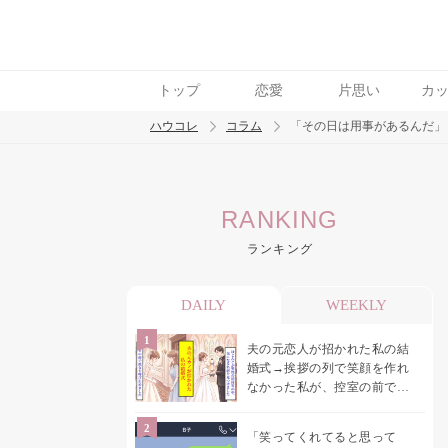
トップ
恋愛
片思い
カ
ハウコレ
コラム
「その日は用事があるんだ」
検索
RANKING
トレンド ワード
ランキング
男の本音
男ウケ
NG行動
彼女
イイ
DAILY
WEEKLY
夫の元恋人が招かれた私の結
婚式→挨拶の列で笑顔を作れ
なかった私が、控室の前で彼
女を呼び止めた理由
「笑ってくれてると思って