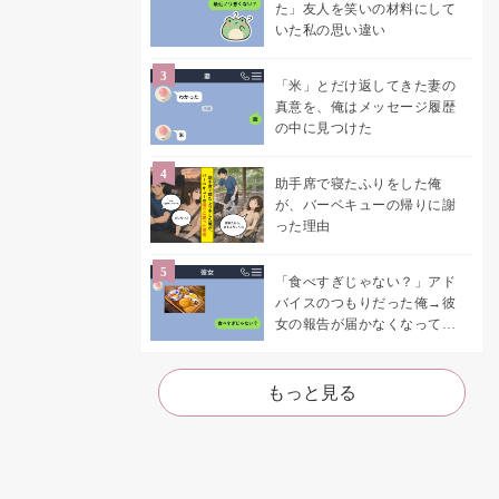
た」友人を笑いの材料にして
いた私の思い違い
「米」とだけ返してきた妻の
真意を、俺はメッセージ履歴
の中に見つけた
助手席で寝たふりをした俺
が、バーベキューの帰りに謝
った理由
「食べすぎじゃない？」アド
バイスのつもりだった俺→彼
女の報告が届かなくなって、
初めて自分の言葉を読み返し
た
もっと見る