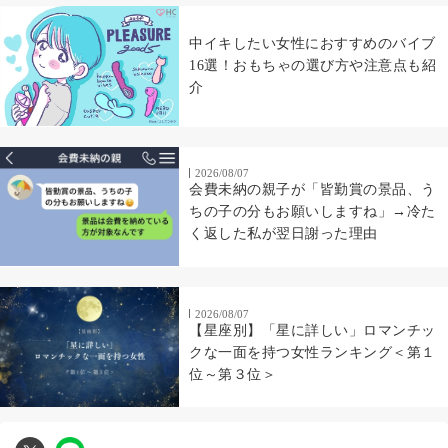
中イキしたい女性におすすめのバイブ
16選！おもちゃの選び方や注意点も紹
介
2026/08/07
会費未納の親子が「皆勤賞の景品、う
ちの子の分もお願いしますね」→冷た
く返した私が翌日謝った理由
2026/08/07
【星座別】「星に詳しい」ロマンチッ
クな一面を持つ女性ランキング＜第１
位～第３位＞