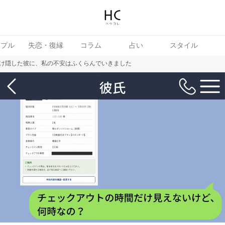
ップル
失恋・復縁
コラム
占い
スタイル
け隠した彼に、私の不安はふくらんでいきました
女
婚活