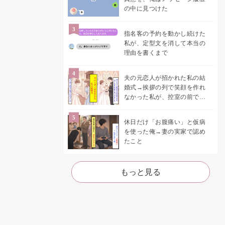
の中に見つけた
指名客の予約を動かし続けた
私が、定型文を消して本当の
理由を書くまで
夫の元恋人が招かれた私の結
婚式→挨拶の列で笑顔を作れ
なかった私が、控室の前で彼
女を呼び止めた理由
休日だけ「お腹痛い」と仮病
を使った俺→妻の実家で認め
たこと
もっと見る