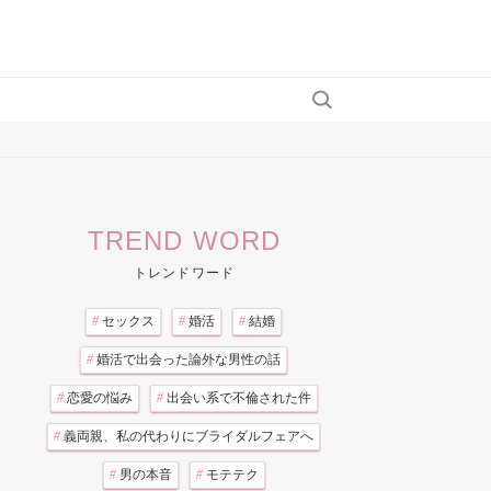
TREND WORD
トレンドワード
#
セックス
#
婚活
#
結婚
#
婚活で出会った論外な男性の話
#
恋愛の悩み
#
出会い系で不倫された件
#
義両親、私の代わりにブライダルフェアへ
#
男の本音
#
モテテク