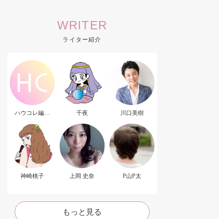
WRITER
ライター紹介
ハウコレ編集
千夜
川口美樹
部．
神崎桃子
上岡 史奈
P山P太
もっと見る