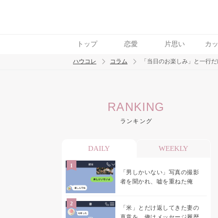
トップ
恋愛
片思い
カ
ハウコレ
コラム
「当日のお楽しみ」と一行だ
検索
RANKING
トレンド ワード
ランキング
男の本音
男ウケ
NG行動
彼女
イイ
DAILY
WEEKLY
「男しかいない」写真の撮影
者を聞かれ、嘘を重ねた俺
「米」とだけ返してきた妻の
真意を、俺はメッセージ履歴