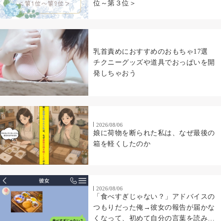
位～第３位＞
乳首責めにおすすめのおもちゃ17選
チクニーグッズや道具でおっぱいを開
発しちゃおう
2026/08/06
娘に荷物を断られた私は、なぜ最後の
箱を軽くしたのか
2026/08/06
「食べすぎじゃない？」アドバイスの
つもりだった俺→彼女の報告が届かな
くなって、初めて自分の言葉を読み返