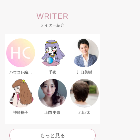
WRITER
ライター紹介
ハウコレ編集
千夜
川口美樹
部．
神崎桃子
上岡 史奈
P山P太
もっと見る