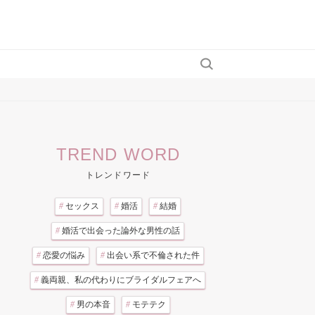
TREND WORD
トレンドワード
#
セックス
#
婚活
#
結婚
#
婚活で出会った論外な男性の話
#
恋愛の悩み
#
出会い系で不倫された件
#
義両親、私の代わりにブライダルフェアへ
#
男の本音
#
モテテク