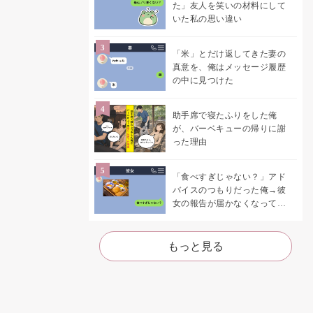
た」友人を笑いの材料にして
いた私の思い違い
「米」とだけ返してきた妻の
真意を、俺はメッセージ履歴
の中に見つけた
助手席で寝たふりをした俺
が、バーベキューの帰りに謝
った理由
「食べすぎじゃない？」アド
バイスのつもりだった俺→彼
女の報告が届かなくなって、
初めて自分の言葉を読み返し
た
もっと見る