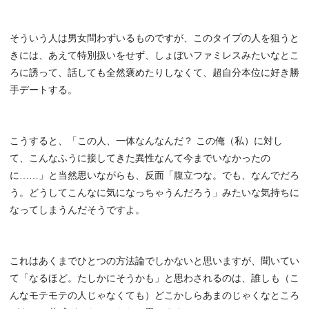
そういう人は男女問わずいるものですが、このタイプの人を狙うと
きには、あえて特別扱いをせず、しょぼいファミレスみたいなとこ
ろに誘って、話しても全然褒めたりしなくて、超自分本位に好き勝
手デートする。
こうすると、「この人、一体なんなんだ？ この俺（私）に対し
て、こんなふうに接してきた異性なんて今までいなかったの
に……」と当然思いながらも、反面「腹立つな。でも、なんでだろ
う。どうしてこんなに気になっちゃうんだろう」みたいな気持ちに
なってしまうんだそうですよ。
これはあくまでひとつの方法論でしかないと思いますが、聞いてい
て「なるほど。たしかにそうかも」と思わされるのは、誰しも（こ
んなモテモテの人じゃなくても）どこかしらあまのじゃくなところ