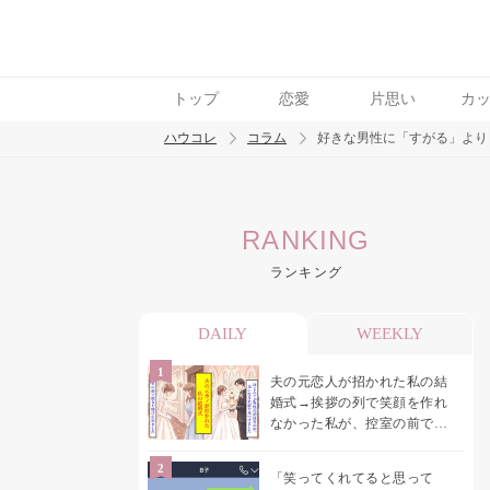
トップ
恋愛
片思い
カ
ハウコレ
コラム
好きな男性に「すがる」より
検索
RANKING
トレンド ワード
ランキング
男の本音
男ウケ
NG行動
彼女
イイ
DAILY
WEEKLY
夫の元恋人が招かれた私の結
婚式→挨拶の列で笑顔を作れ
なかった私が、控室の前で彼
女を呼び止めた理由
「笑ってくれてると思って