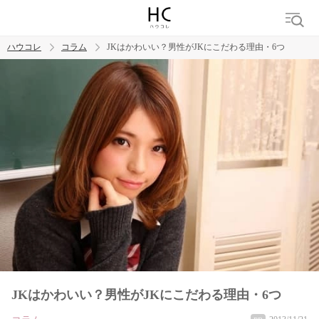
ハウコレ
コラム
JKはかわいい？男性がJKにこだわる理由・6つ
検索
トレンド ワード
男の本音
男ウケ
NG行動
彼女
イイ女
婚活
JKはかわいい？男性がJKにこだわる理由・6つ