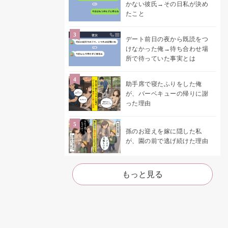
かない彼氏→その日私が決め
たこと
デート前日の夜から既読をつ
けなかった俺→待ち合わせ場
所で待っていた事実とは
助手席で寝たふりをした俺
が、バーベキューの帰りに謝
った理由
孫のお迎えを嫁に隠した私
が、園の前で逃げ続けた理由
もっと見る