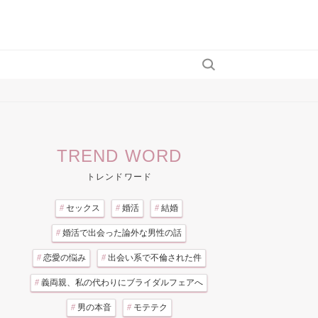
TREND WORD
トレンドワード
#
セックス
#
婚活
#
結婚
#
婚活で出会った論外な男性の話
#
恋愛の悩み
#
出会い系で不倫された件
#
義両親、私の代わりにブライダルフェアへ
#
男の本音
#
モテテク