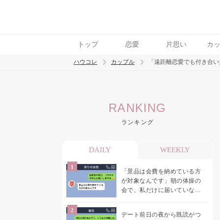
トップ
恋愛
片思い
カ
ハウコレ
カップル
「遠距離恋愛でも付き合い
検索
RANKING
トレンド ワード
ランキング
カップル
デート
エッチ
セックス
長
DAILY
WEEKLY
「景品は会費を納めている方
が対象なんです」朝の体操の
会で、私だけに届いていなか
った案内
デート前日の夜から既読がつ