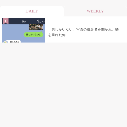
DAILY
WEEKLY
「男しかいない」写真の撮影者を聞かれ、嘘
を重ねた俺
「米」とだけ返してきた妻の真意を、俺はメ
ッセージ履歴の中に見つけた
指名客の予約を動かし続けた私が、定型文を
消して本当の理由を書くまで
夫の元恋人が招かれた私の結婚式→挨拶の列