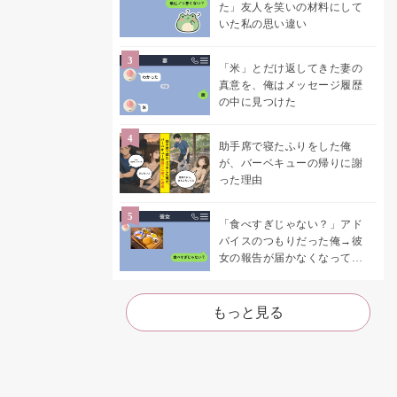
た」友人を笑いの材料にして
いた私の思い違い
「米」とだけ返してきた妻の
真意を、俺はメッセージ履歴
の中に見つけた
助手席で寝たふりをした俺
が、バーベキューの帰りに謝
った理由
「食べすぎじゃない？」アド
バイスのつもりだった俺→彼
女の報告が届かなくなって、
初めて自分の言葉を読み返し
た
もっと見る