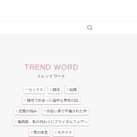
TREND WORD
トレンドワード
#
セックス
#
婚活
#
結婚
#
婚活で出会った論外な男性の話
#
恋愛の悩み
#
出会い系で不倫された件
#
義両親、私の代わりにブライダルフェアへ
#
男の本音
#
モテテク