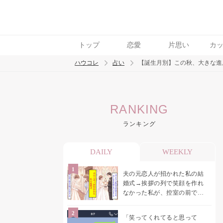
トップ
恋愛
片思い
カ
ハウコレ
占い
【誕生月別】この秋、大きな進
検索
RANKING
トレンド ワード
ランキング
DAILY
WEEKLY
夫の元恋人が招かれた私の結
婚式→挨拶の列で笑顔を作れ
なかった私が、控室の前で彼
女を呼び止めた理由
「笑ってくれてると思って