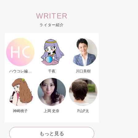
WRITER
ライター紹介
ハウコレ編集
千夜
川口美樹
部．
神崎桃子
上岡 史奈
P山P太
もっと見る