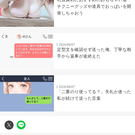
チクニーグッズや道具でおっぱいを開
発しちゃおう
2026/08/07
定型文を確認せず送った俺、丁寧な相
手から返事が途絶えた
2026/08/07
「二重のり使ってる？」失礼か迷った
私が続けて送った言葉