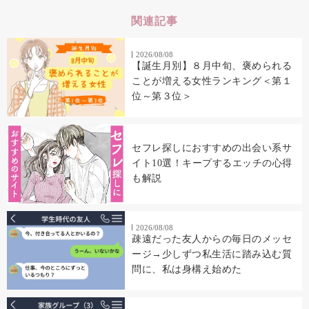
関連記事
2026/08/08
【誕生月別】８月中旬、褒められる
ことが増える女性ランキング＜第１
位～第３位＞
セフレ探しにおすすめの出会い系サ
イト10選！キープするエッチの心得
も解説
2026/08/08
疎遠だった友人からの毎日のメッセ
ージ→少しずつ私生活に踏み込む質
問に、私は身構え始めた