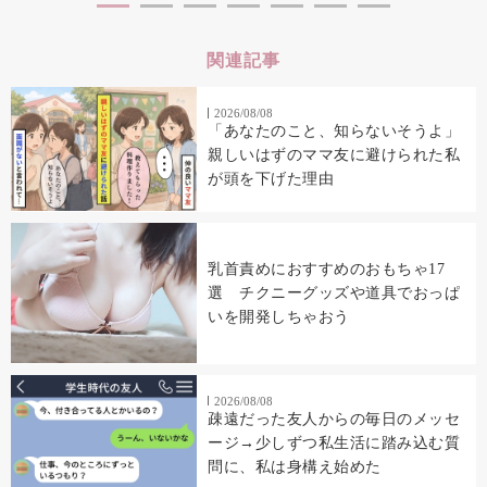
関連記事
2026/08/08
「あなたのこと、知らないそうよ」
親しいはずのママ友に避けられた私
が頭を下げた理由
乳首責めにおすすめのおもちゃ17
選 チクニーグッズや道具でおっぱ
いを開発しちゃおう
2026/08/08
疎遠だった友人からの毎日のメッセ
ージ→少しずつ私生活に踏み込む質
問に、私は身構え始めた