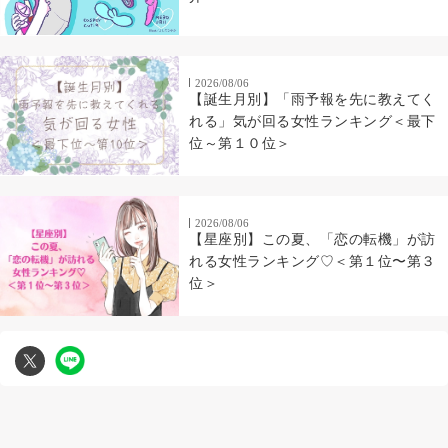
2026/08/06
【誕生月別】「雨予報を先に教えてく
れる」気が回る女性ランキング＜最下
位～第１０位＞
2026/08/06
【星座別】この夏、「恋の転機」が訪
れる女性ランキング♡＜第１位〜第３
位＞