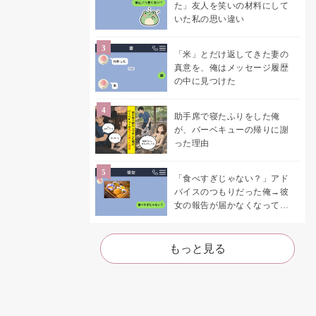
た」友人を笑いの材料にして
いた私の思い違い
「米」とだけ返してきた妻の
真意を、俺はメッセージ履歴
の中に見つけた
助手席で寝たふりをした俺
が、バーベキューの帰りに謝
った理由
「食べすぎじゃない？」アド
バイスのつもりだった俺→彼
女の報告が届かなくなって、
初めて自分の言葉を読み返し
た
もっと見る