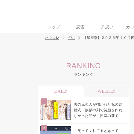
トップ
恋愛
片思い
カ
ハウコレ
占い
【星座別】２０２５年 １０月
検索
RANKING
トレンド ワード
ランキング
DAILY
WEEKLY
夫の元恋人が招かれた私の結
婚式→挨拶の列で笑顔を作れ
なかった私が、控室の前で彼
女を呼び止めた理由
「笑ってくれてると思って