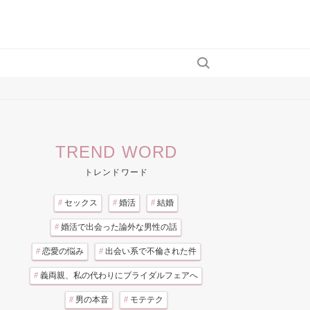
TREND WORD
トレンドワード
#
セックス
#
婚活
#
結婚
#
婚活で出会った論外な男性の話
#
恋愛の悩み
#
出会い系で不倫された件
#
義両親、私の代わりにブライダルフェアへ
#
男の本音
#
モテテク