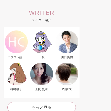
WRITER
ライター紹介
ハウコレ編集
千夜
川口美樹
部．
神崎桃子
上岡 史奈
P山P太
もっと見る