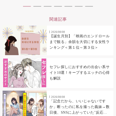
関連記事
2026/08/08
【誕生月別】「映画のエンドロール
まで観る」余韻を大切にする女性ラ
ンキング＜第１位～第３位＞
セフレ探しにおすすめの出会い系サ
イト10選！キープするエッチの心得
も解説
2026/08/08
「記念だから、いいじゃないです
か」断ったのに私を撮った義妹→数
日後、SNSに上がっていた"反応