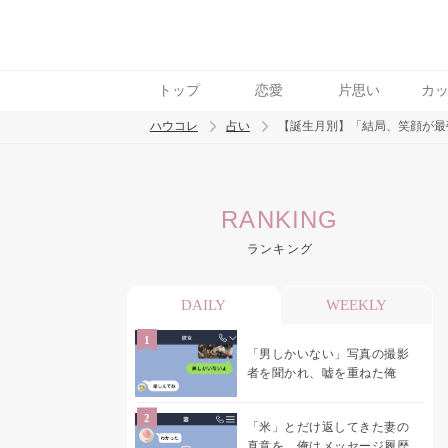
トップ
恋愛
片思い
カ
ハウコレ
占い
【誕生月別】「結局、笑顔が最
検索
RANKING
トレンド ワード
ランキング
DAILY
WEEKLY
「男しかいない」写真の撮影
者を聞かれ、嘘を重ねた俺
「米」とだけ返してきた妻の
真意を、俺はメッセージ履歴