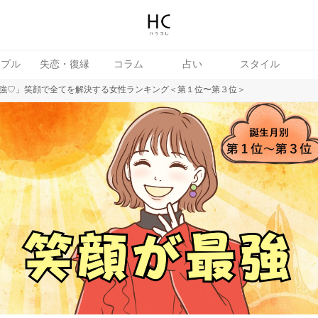
ップル
失恋・復縁
コラム
占い
スタイル
強♡」笑顔で全てを解決する女性ランキング＜第１位〜第３位＞