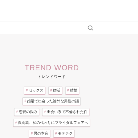
TREND WORD
トレンドワード
#
セックス
#
婚活
#
結婚
#
婚活で出会った論外な男性の話
#
恋愛の悩み
#
出会い系で不倫された件
#
義両親、私の代わりにブライダルフェアへ
#
男の本音
#
モテテク