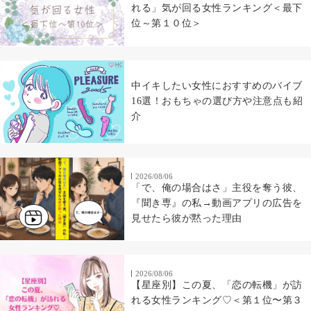
れる」気が回る女性ランキング＜最下
位～第１０位＞
中イキしたい女性におすすめのバイブ
16選！おもちゃの選び方や注意点も紹
介
2026/08/06
「で、俺の場合はさ」主役を奪う彼、
『聞き専』の私→動画アプリの広告を
見せたら彼が黙った理由
2026/08/06
【星座別】この夏、「恋の転機」が訪
れる女性ランキング♡＜第１位〜第３