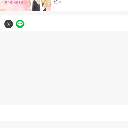
位＞
無断複写転載引用の禁止