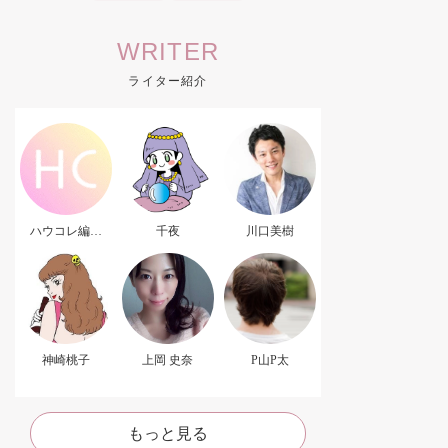
WRITER
ライター紹介
ハウコレ編集
千夜
川口美樹
部．
神崎桃子
上岡 史奈
P山P太
もっと見る