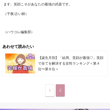
ます。笑顔こそがあなたの最強の武器です。
（千夜/占い師）
（ハウコレ編集部）
あわせて読みたい
【誕生月別】「結局、笑顔が最強♡」笑顔
で全てを解決する女性ランキング＜第４
位〜第６位＞
1
2