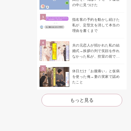
の中に見つけた
指名客の予約を動かし続けた
私が、定型文を消して本当の
理由を書くまで
夫の元恋人が招かれた私の結
婚式→挨拶の列で笑顔を作れ
なかった私が、控室の前で彼
女を呼び止めた理由
休日だけ「お腹痛い」と仮病
を使った俺→妻の実家で認め
たこと
もっと見る