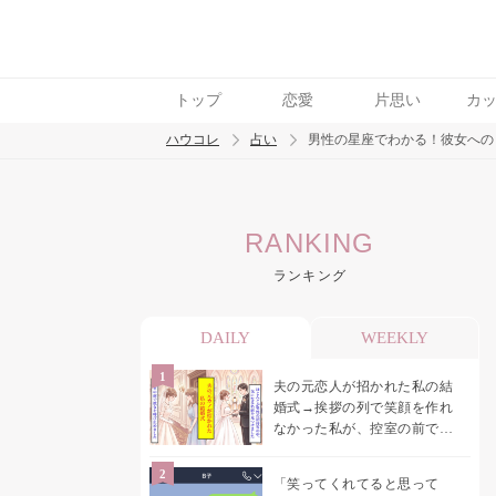
トップ
恋愛
片思い
カ
ハウコレ
占い
男性の星座でわかる！彼女への
検索
RANKING
トレンド ワード
ランキング
DAILY
WEEKLY
夫の元恋人が招かれた私の結
婚式→挨拶の列で笑顔を作れ
なかった私が、控室の前で彼
女を呼び止めた理由
「笑ってくれてると思って