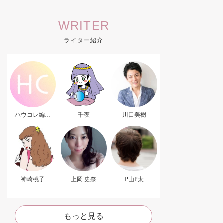
WRITER
ライター紹介
ハウコレ編集
千夜
川口美樹
部．
神崎桃子
上岡 史奈
P山P太
もっと見る