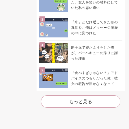
た」友人を笑いの材料にして
いた私の思い違い
「米」とだけ返してきた妻の
真意を、俺はメッセージ履歴
の中に見つけた
助手席で寝たふりをした俺
が、バーベキューの帰りに謝
った理由
「食べすぎじゃない？」アド
バイスのつもりだった俺→彼
女の報告が届かなくなって、
初めて自分の言葉を読み返し
た
もっと見る