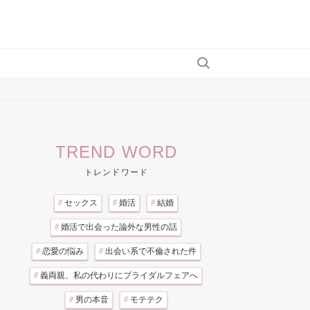
TREND WORD
トレンドワード
#
セックス
#
婚活
#
結婚
#
婚活で出会った論外な男性の話
#
恋愛の悩み
#
出会い系で不倫された件
#
義両親、私の代わりにブライダルフェアへ
#
男の本音
#
モテテク