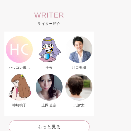
WRITER
ライター紹介
ハウコレ編集
千夜
川口美樹
部．
神崎桃子
上岡 史奈
P山P太
もっと見る