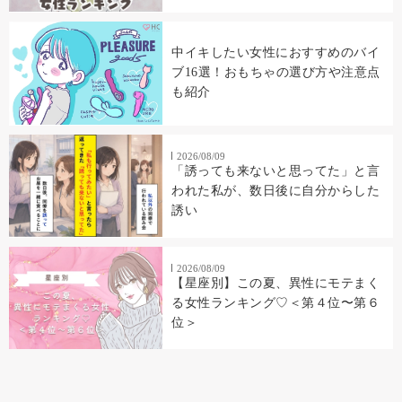
中イキしたい女性におすすめのバイ
ブ16選！おもちゃの選び方や注意点
も紹介
2026/08/09
「誘っても来ないと思ってた」と言
われた私が、数日後に自分からした
誘い
2026/08/09
【星座別】この夏、異性にモテまく
る女性ランキング♡＜第４位〜第６
位＞