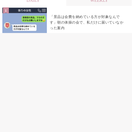
DAILY
WEEKLY
「景品は会費を納めている方が対象なんで
す」朝の体操の会で、私だけに届いていなか
った案内
デート前日の夜から既読がつかない彼氏→そ
の日私が決めたこと
デート前日の夜から既読をつけなかった俺→
待ち合わせ場所で待っていた事実とは
助手席で寝たふりをした俺が、バーベキュー
の帰りに謝った理由