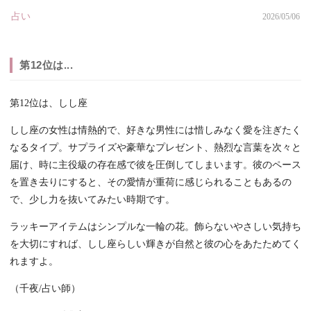
占い
2026/05/06
第12位は...
第12位は、しし座
しし座の女性は情熱的で、好きな男性には惜しみなく愛を注ぎたく
なるタイプ。サプライズや豪華なプレゼント、熱烈な言葉を次々と
届け、時に主役級の存在感で彼を圧倒してしまいます。彼のペース
を置き去りにすると、その愛情が重荷に感じられることもあるの
で、少し力を抜いてみたい時期です。
ラッキーアイテムはシンプルな一輪の花。飾らないやさしい気持ち
を大切にすれば、しし座らしい輝きが自然と彼の心をあたためてく
れますよ。
（千夜/占い師）