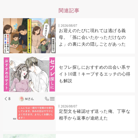
関連記事
2026/08/07
お迎えのたびに現れては逃げる義
母。「孫に会いたかっただけなの
よ」の裏に夫の隠しごとがあった
セフレ探しにおすすめの出会い系サ
イト10選！キープするエッチの心得
も解説
2026/08/07
定型文を確認せず送った俺、丁寧な
相手から返事が途絶えた