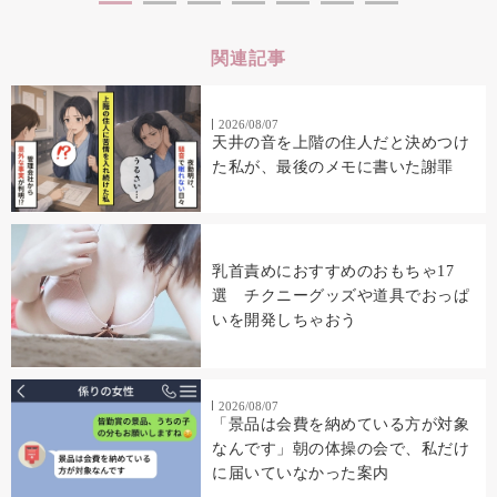
関連記事
2026/08/07
天井の音を上階の住人だと決めつけ
た私が、最後のメモに書いた謝罪
乳首責めにおすすめのおもちゃ17
選 チクニーグッズや道具でおっぱ
いを開発しちゃおう
2026/08/07
「景品は会費を納めている方が対象
なんです」朝の体操の会で、私だけ
に届いていなかった案内