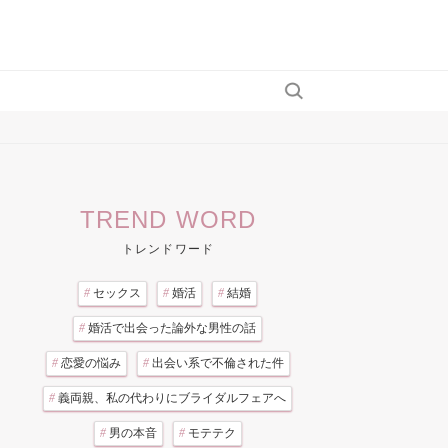
TREND WORD
トレンドワード
#
セックス
#
婚活
#
結婚
#
婚活で出会った論外な男性の話
#
恋愛の悩み
#
出会い系で不倫された件
#
義両親、私の代わりにブライダルフェアへ
#
男の本音
#
モテテク