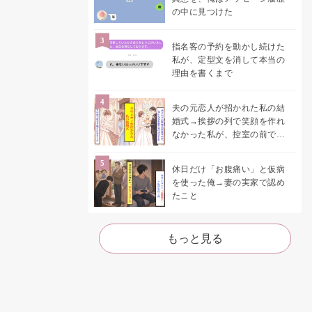
の中に見つけた
指名客の予約を動かし続けた
私が、定型文を消して本当の
理由を書くまで
夫の元恋人が招かれた私の結
婚式→挨拶の列で笑顔を作れ
なかった私が、控室の前で彼
女を呼び止めた理由
休日だけ「お腹痛い」と仮病
を使った俺→妻の実家で認め
たこと
もっと見る