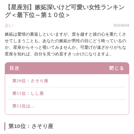
【星座別】嫉妬深いけど可愛い女性ランキン
グ＜最下位～第１０位＞
占い
2026/06/04
嫉妬は愛情の裏返しといいますが、度を越すと彼の心を重たくさ
せてしまうことも。あなたの嫉妬が男性の目にどう映っているの
か、星座からそっと覗いてみませんか。可愛げが遠ざかりがちな
星座を知れば、自分を見つめ直すきっかけになりますよ。
目次
閉じる
第10位：さそり座
第11位：しし座
第12位は...
第10位：さそり座