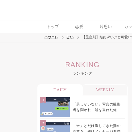
トップ
恋愛
片思い
カ
ハウコレ
占い
【星座別】嫉妬深いけど可愛い
検索
RANKING
トレンド ワード
ランキング
DAILY
WEEKLY
「男しかいない」写真の撮影
者を聞かれ、嘘を重ねた俺
「米」とだけ返してきた妻の
真意を、俺はメッセージ履歴