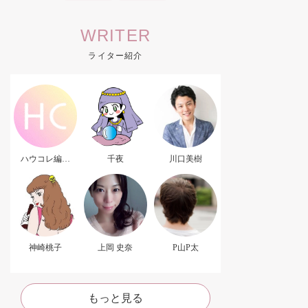
WRITER
ライター紹介
ハウコレ編集
千夜
川口美樹
部．
神崎桃子
上岡 史奈
P山P太
もっと見る