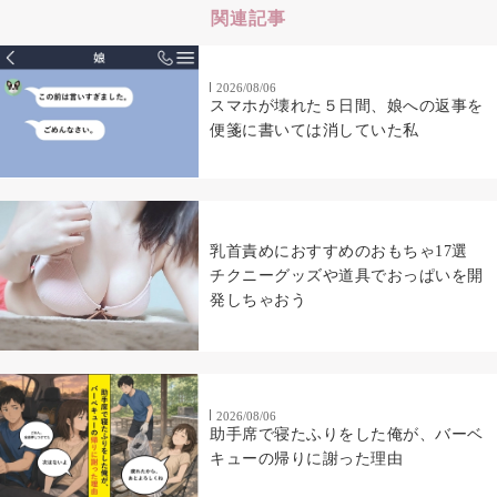
関連記事
2026/08/06
スマホが壊れた５日間、娘への返事を
便箋に書いては消していた私
乳首責めにおすすめのおもちゃ17選
チクニーグッズや道具でおっぱいを開
発しちゃおう
2026/08/06
助手席で寝たふりをした俺が、バーベ
キューの帰りに謝った理由