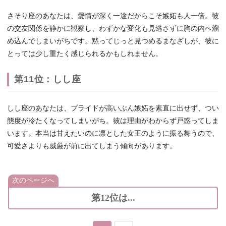
さそり座のあなたは、愛情が深く一途だからこそ嫉妬も人一倍。彼
の交友関係を静かに観察し、わずかな変化も見逃さずに胸の内へ溜
め込んでしまいがちです。黙ってじっと見つめるまなざしが、彼に
とっては少し重たく感じられるかもしれません。
第11位：しし座
しし座のあなたは、プライドが高いぶん嫉妬を素直に出せず、つい
態度が冷たくなってしまいがち。彼は理由がわからず戸惑ってしま
います。本当は甘えたいのに凛とした女王のように振る舞うので、
可愛さよりも威厳が前に出てしまう傾向があります。
次のページへ
第12位は...