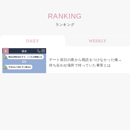
RANKING
ランキング
DAILY
WEEKLY
デート前日の夜から既読をつけなかった俺→
待ち合わせ場所で待っていた事実とは
デート前日の夜から既読がつかない彼氏→そ
の日私が決めたこと
娘の「パパが怖い顔で早くしてって言ったか
ら」の一言で、俺は自分の声を思い出しまし