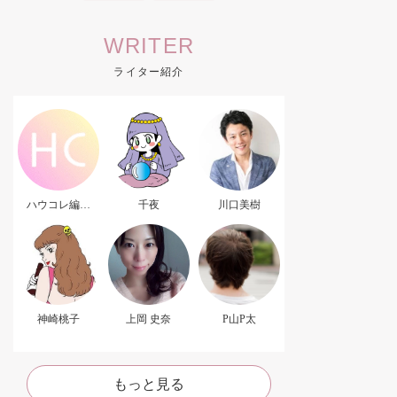
WRITER
ライター紹介
ハウコレ編集
千夜
川口美樹
部．
神崎桃子
上岡 史奈
P山P太
もっと見る