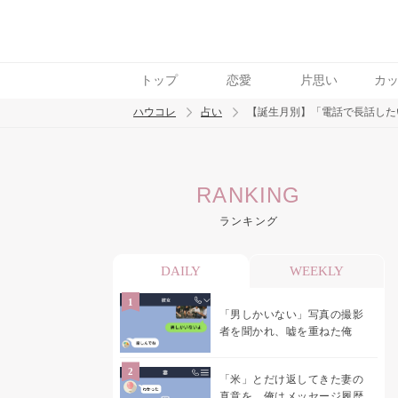
トップ
恋愛
片思い
カ
ハウコレ
占い
【誕生月別】「電話で長話した
検索
RANKING
トレンド ワード
ランキング
DAILY
WEEKLY
「男しかいない」写真の撮影
者を聞かれ、嘘を重ねた俺
「米」とだけ返してきた妻の
真意を、俺はメッセージ履歴