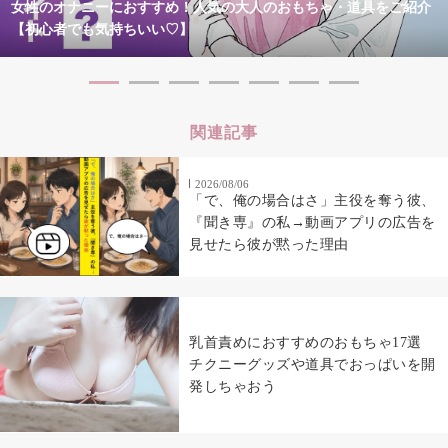
女性のオナニーにおすすめ！人気の大人のおもちゃ・道具をご紹介
【初心者でも気持ちいい♡】
関連記事
2026/08/06
「で、俺の場合はさ」主役を奪う彼、
『聞き専』の私→動画アプリの広告を
見せたら彼が黙った理由
乳首責めにおすすめのおもちゃ17選
チクニーグッズや道具でおっぱいを開
発しちゃおう