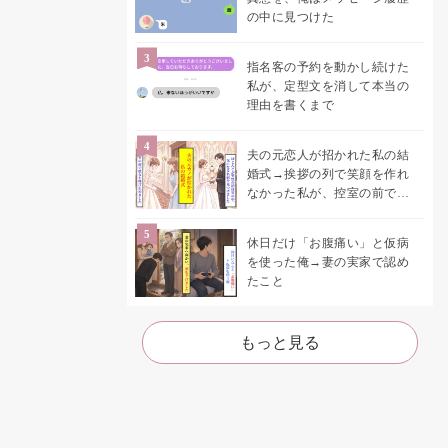
の中に見つけた
指名客の予約を動かし続けた
私が、定型文を消して本当の
理由を書くまで
夫の元恋人が招かれた私の結
婚式→挨拶の列で笑顔を作れ
なかった私が、控室の前で彼
女を呼び止めた理由
休日だけ「お腹痛い」と仮病
を使った俺→妻の実家で認め
たこと
もっと見る