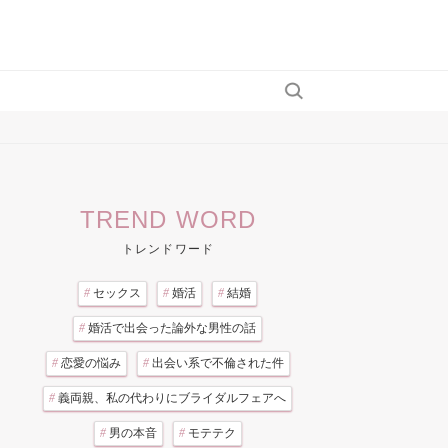
TREND WORD
トレンドワード
#
セックス
#
婚活
#
結婚
#
婚活で出会った論外な男性の話
#
恋愛の悩み
#
出会い系で不倫された件
#
義両親、私の代わりにブライダルフェアへ
#
男の本音
#
モテテク