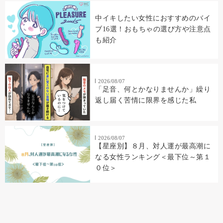
中イキしたい女性におすすめのバイ
ブ16選！おもちゃの選び方や注意点
も紹介
2026/08/07
「足音、何とかなりませんか」繰り
返し届く苦情に限界を感じた私
2026/08/07
【星座別】８月、対人運が最高潮に
なる女性ランキング＜最下位～第１
０位＞