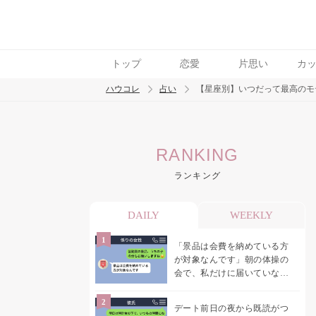
トップ
恋愛
片思い
カ
ハウコレ
占い
【星座別】いつだって最高のモ
検索
RANKING
トレンド ワード
ランキング
DAILY
WEEKLY
「景品は会費を納めている方
が対象なんです」朝の体操の
会で、私だけに届いていなか
った案内
デート前日の夜から既読がつ