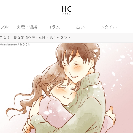
ップル
失恋・復縁
コラム
占い
スタイル
テ女！一途な愛情を注ぐ女性＜第４～６位＞