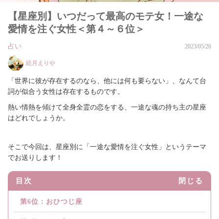
【星座別】いつだって最高のモテ女！一途な
愛情を注ぐ女性＜第４～６位＞
占い
2023/05/26
絵月えりや
「世界に彼が存在するのなら、他には何も要らない」、なんて台
詞が似合う女性は存在するものです。
熱い情熱を傾けて全身全霊の恋をする、一途な魂の持ち主の星座
はどれでしょうか。
そこで今回は、星座別に「一途な愛情を注ぐ女性」というテーマ
でお送りします！
目次
閉じる
第6位：おひつじ座