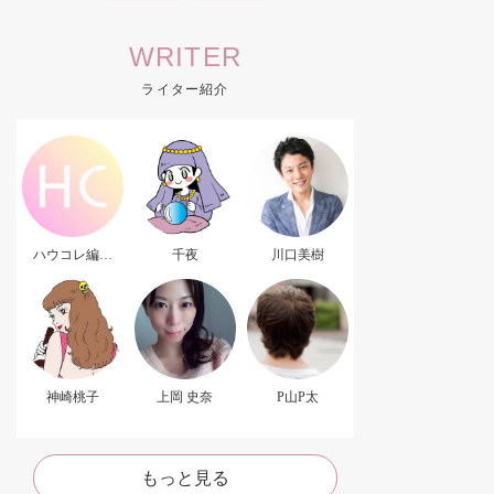
WRITER
ライター紹介
ハウコレ編集
千夜
川口美樹
部．
神崎桃子
上岡 史奈
P山P太
もっと見る