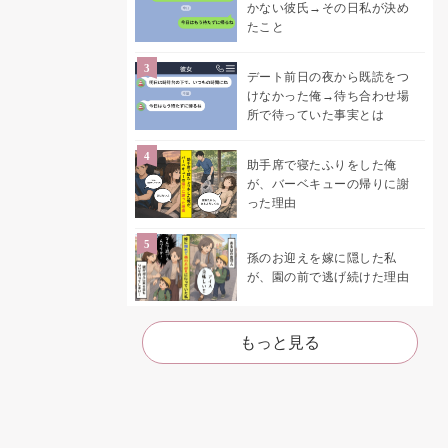
かない彼氏→その日私が決め
たこと
デート前日の夜から既読をつ
けなかった俺→待ち合わせ場
所で待っていた事実とは
助手席で寝たふりをした俺
が、バーベキューの帰りに謝
った理由
孫のお迎えを嫁に隠した私
が、園の前で逃げ続けた理由
もっと見る