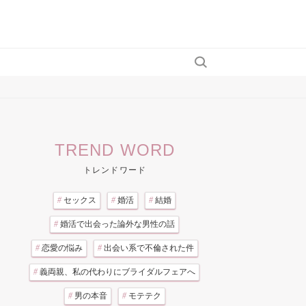
TREND WORD
トレンドワード
#
セックス
#
婚活
#
結婚
#
婚活で出会った論外な男性の話
#
恋愛の悩み
#
出会い系で不倫された件
#
義両親、私の代わりにブライダルフェアへ
#
男の本音
#
モテテク