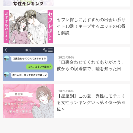
セフレ探しにおすすめの出会い系サ
イト10選！キープするエッチの心得
も解説
2026/08/09
「口裏合わせてくれてありがとう」
彼からの誤送信で、嘘を知った日
2026/08/09
【星座別】この夏、異性にモテまく
る女性ランキング♡＜第４位〜第６
位＞