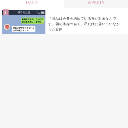
DAILY
WEEKLY
「景品は会費を納めている方が対象なんで
す」朝の体操の会で、私だけに届いていなか
った案内
デート前日の夜から既読がつかない彼氏→そ
の日私が決めたこと
デート前日の夜から既読をつけなかった俺→
待ち合わせ場所で待っていた事実とは
助手席で寝たふりをした俺が、バーベキュー
の帰りに謝った理由